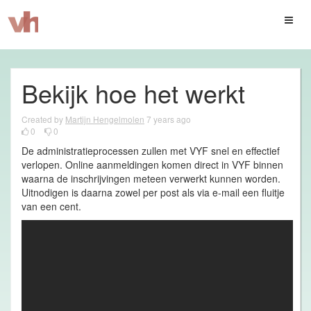
Toggl
naviga
Bekijk hoe het werkt
Created by
Martijn Hengelmolen
7 years ago
0
0
De administratieprocessen zullen met VYF snel en effectief
verlopen. Online aanmeldingen komen direct in VYF binnen
waarna de inschrijvingen meteen verwerkt kunnen worden.
Uitnodigen is daarna zowel per post als via e-mail een fluitje
van een cent.